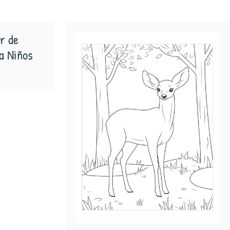
r de
a Niños