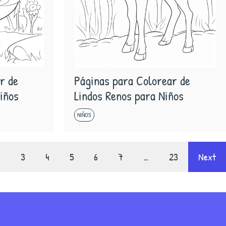
r de
Páginas para Colorear de
Niños
Lindos Renos para Niños
NIÑOS
…
3
4
5
6
7
…
23
Next