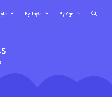
tyle
By Topic
By Age
es
s