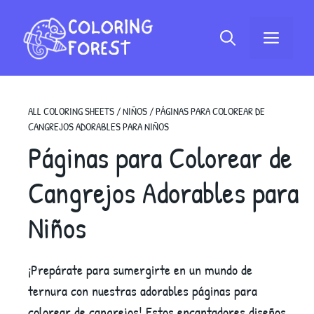
Saltar
al
Menú
contenido
ALL COLORING SHEETS
/
NIÑOS
/
PÁGINAS PARA COLOREAR DE
CANGREJOS ADORABLES PARA NIÑOS
Páginas para Colorear de
Cangrejos Adorables para
Niños
¡Prepárate para sumergirte en un mundo de
ternura con nuestras adorables páginas para
colorear de cangrejos! Estos encantadores diseños