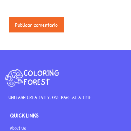
UNLEASH CREATIVITY, ONE PAGE AT A TIME
QUICK LINKS
About Us