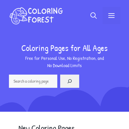
Langsung
ke
Menu
isi
Coloring Pages for All Ages
Free for Personal Use, No Registration, and
No Download Limits
Cari
New Coloring Pages