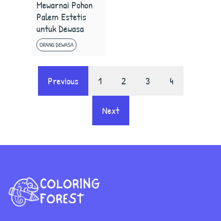
Mewarnai Pohon
Palem Estetis
untuk Dewasa
ORANG DEWASA
Previous
1
2
3
4
Next