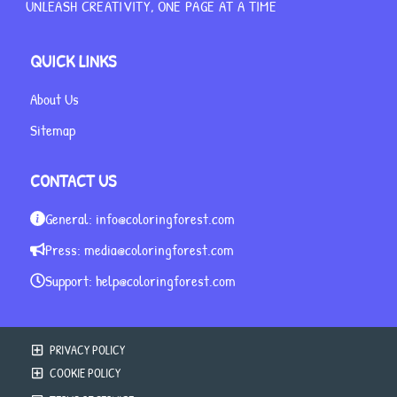
UNLEASH CREATIVITY, ONE PAGE AT A TIME
QUICK LINKS
About Us
Sitemap
CONTACT US
General:
info@coloringforest.com
Press:
media@coloringforest.com
Support:
help@coloringforest.com
PRIVACY POLICY
COOKIE POLICY