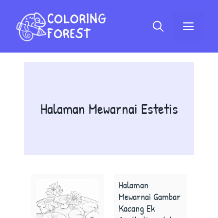
Langsung
ke
Menu
isi
Halaman Mewarnai Estetis
Halaman
Mewarnai Gambar
Kacang Ek