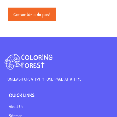
UNLEASH CREATIVITY, ONE PAGE AT A TIME
QUICK LINKS
About Us
Sitemap