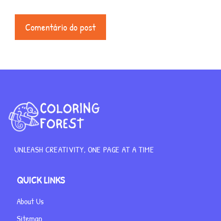
UNLEASH CREATIVITY, ONE PAGE AT A TIME
QUICK LINKS
About Us
Sitemap