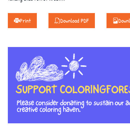
Print
Download PDF
Down