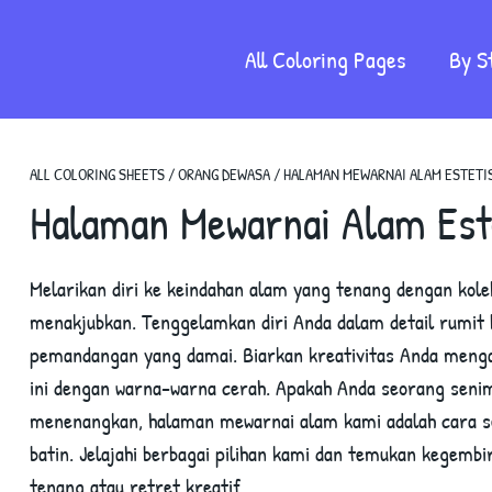
All Coloring Pages
By S
ALL COLORING SHEETS
/
ORANG DEWASA
/
HALAMAN MEWARNAI ALAM ESTETI
Halaman Mewarnai Alam Est
Melarikan diri ke keindahan alam yang tenang dengan kol
menakjubkan. Tenggelamkan diri Anda dalam detail rumi
pemandangan yang damai. Biarkan kreativitas Anda men
ini dengan warna-warna cerah. Apakah Anda seorang seni
menenangkan, halaman mewarnai alam kami adalah cara 
batin. Jelajahi berbagai pilihan kami dan temukan kegembi
tenang atau retret kreatif.