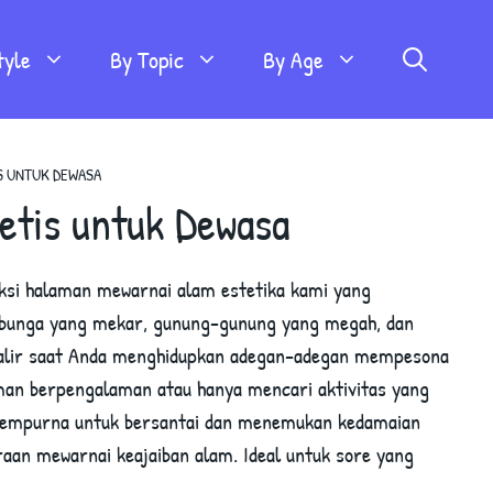
tyle
By Topic
By Age
S UNTUK DEWASA
etis untuk Dewasa
eksi halaman mewarnai alam estetika kami yang
t bunga yang mekar, gunung-gunung yang megah, dan
galir saat Anda menghidupkan adegan-adegan mempesona
man berpengalaman atau hanya mencari aktivitas yang
sempurna untuk bersantai dan menemukan kedamaian
raan mewarnai keajaiban alam. Ideal untuk sore yang