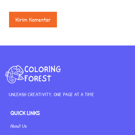
UNLEASH CREATIVITY, ONE PAGE AT A TIME
QUICK LINKS
About Us