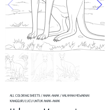
ALL COLORING SHEETS
/
ANAK-ANAK
/
HALAMAN MEWARNAI
KANGGURU LUCU UNTUK ANAK-ANAK