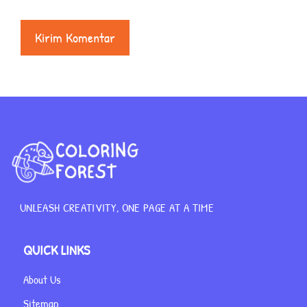
UNLEASH CREATIVITY, ONE PAGE AT A TIME
QUICK LINKS
About Us
Sitemap